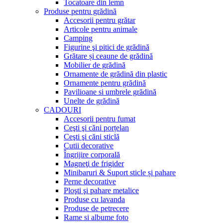
Tocatoare din lemn
Produse pentru grădină
Accesorii pentru grătar
Articole pentru animale
Camping
Figurine şi pitici de grădină
Grătare și ceaune de grădină
Mobilier de grădină
Ornamente de grădină din plastic
Ornamente pentru grădină
Pavilioane si umbrele grădină
Unelte de grădină
CADOURI
Accesorii pentru fumat
Ceşti şi căni porțelan
Ceşti şi căni sticlă
Cutii decorative
Îngrijire corporală
Magneţi de frigider
Minibaruri & Suport sticle și pahare
Perne decorative
Ploşti şi pahare metalice
Produse cu lavanda
Produse de petrecere
Rame si albume foto