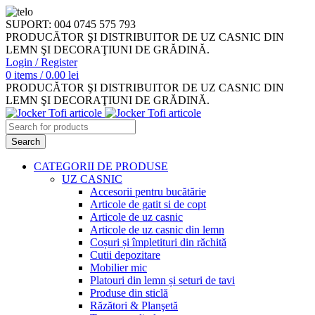
SUPORT: 004 0745 575 793
PRODUCĂTOR ŞI DISTRIBUITOR DE UZ CASNIC DIN
LEMN ŞI DECORAŢIUNI DE GRĂDINĂ.
Login / Register
0
items
/
0.00
lei
PRODUCĂTOR ŞI DISTRIBUITOR DE UZ CASNIC DIN
LEMN ŞI DECORAŢIUNI DE GRĂDINĂ.
Search
CATEGORII DE PRODUSE
UZ CASNIC
Accesorii pentru bucătărie
Articole de gatit si de copt
Articole de uz casnic
Articole de uz casnic din lemn
Coșuri și împletituri din răchită
Cutii depozitare
Mobilier mic
Platouri din lemn și seturi de tavi
Produse din sticlă
Răzători & Planşetă