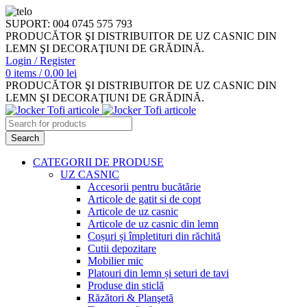
SUPORT: 004 0745 575 793
PRODUCĂTOR ŞI DISTRIBUITOR DE UZ CASNIC DIN
LEMN ŞI DECORAŢIUNI DE GRĂDINĂ.
Login / Register
0
items
/
0.00
lei
PRODUCĂTOR ŞI DISTRIBUITOR DE UZ CASNIC DIN
LEMN ŞI DECORAŢIUNI DE GRĂDINĂ.
Search
CATEGORII DE PRODUSE
UZ CASNIC
Accesorii pentru bucătărie
Articole de gatit si de copt
Articole de uz casnic
Articole de uz casnic din lemn
Coșuri și împletituri din răchită
Cutii depozitare
Mobilier mic
Platouri din lemn și seturi de tavi
Produse din sticlă
Răzători & Planşetă