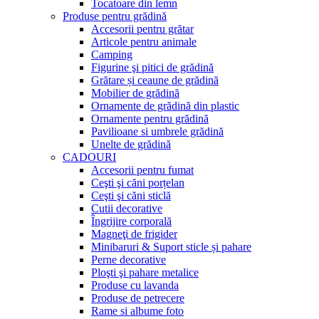
Tocatoare din lemn
Produse pentru grădină
Accesorii pentru grătar
Articole pentru animale
Camping
Figurine şi pitici de grădină
Grătare și ceaune de grădină
Mobilier de grădină
Ornamente de grădină din plastic
Ornamente pentru grădină
Pavilioane si umbrele grădină
Unelte de grădină
CADOURI
Accesorii pentru fumat
Ceşti şi căni porțelan
Ceşti şi căni sticlă
Cutii decorative
Îngrijire corporală
Magneţi de frigider
Minibaruri & Suport sticle și pahare
Perne decorative
Ploşti şi pahare metalice
Produse cu lavanda
Produse de petrecere
Rame si albume foto