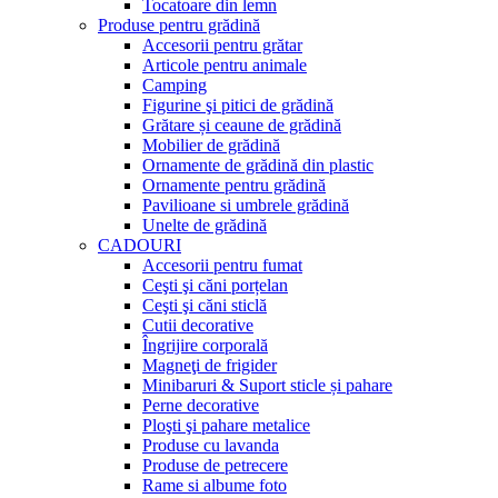
Tocatoare din lemn
Produse pentru grădină
Accesorii pentru grătar
Articole pentru animale
Camping
Figurine şi pitici de grădină
Grătare și ceaune de grădină
Mobilier de grădină
Ornamente de grădină din plastic
Ornamente pentru grădină
Pavilioane si umbrele grădină
Unelte de grădină
CADOURI
Accesorii pentru fumat
Ceşti şi căni porțelan
Ceşti şi căni sticlă
Cutii decorative
Îngrijire corporală
Magneţi de frigider
Minibaruri & Suport sticle și pahare
Perne decorative
Ploşti şi pahare metalice
Produse cu lavanda
Produse de petrecere
Rame si albume foto