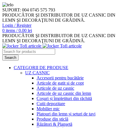
SUPORT: 004 0745 575 793
PRODUCĂTOR ŞI DISTRIBUITOR DE UZ CASNIC DIN
LEMN ŞI DECORAŢIUNI DE GRĂDINĂ.
Login / Register
0
items
/
0.00
lei
PRODUCĂTOR ŞI DISTRIBUITOR DE UZ CASNIC DIN
LEMN ŞI DECORAŢIUNI DE GRĂDINĂ.
Search
CATEGORII DE PRODUSE
UZ CASNIC
Accesorii pentru bucătărie
Articole de gatit si de copt
Articole de uz casnic
Articole de uz casnic din lemn
Coșuri și împletituri din răchită
Cutii depozitare
Mobilier mic
Platouri din lemn și seturi de tavi
Produse din sticlă
Răzători & Planşetă