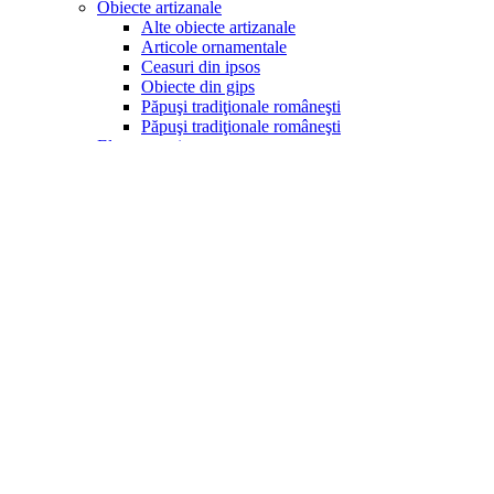
Obiecte artizanale
Alte obiecte artizanale
Articole ornamentale
Ceasuri din ipsos
Obiecte din gips
Păpuşi tradiţionale româneşti
Păpuşi tradiţionale româneşti
Electrocasnice
Aparate popcorn
Aragazuri
Becuri led
Blendere
Cafetiere
Cantare bucătărie
Cuptoare cu microunde
Fierbătoare
Friteuze
Maşini de tocat
Mixere
Prăjitoare pâine
Rasnite
Sandwich-makere
Storcătoare
Ventilatoare si racitoare aer
Produse de sezon