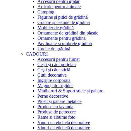
Accesorii pentru grătar
Articole pentru animale
Camping
Figurine şi pitici de grădină
Grătare și ceaune de grădină
Mobilier de grădină
Ornamente de grădină din plastic
Ornamente pentru grădină
Pavilioane si umbrele grădină
Unelte de grădină
CADOURI
Accesorii pentru fumat
Ceşti şi căni porțelan
Ceşti şi căni sticlă
Cutii decorative
Îngrijire corporală
Magneţi de frigider
Minibaruri & Suport sticle și pahare
Perne decorative
Ploşti şi pahare metalice
Produse cu lavanda
Produse de petrecere
Rame si albume foto
Vinuri cu etichetă decorative
Vinuri cu etichetă decorative