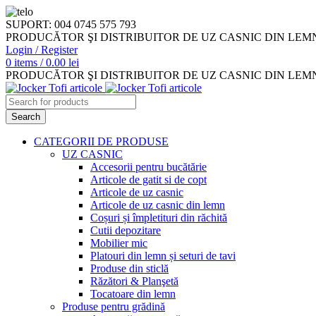
SUPORT: 004 0745 575 793
PRODUCĂTOR ŞI DISTRIBUITOR DE UZ CASNIC DIN LEM
Login / Register
0
items
/
0.00
lei
PRODUCĂTOR ŞI DISTRIBUITOR DE UZ CASNIC DIN LEM
Search
CATEGORII DE PRODUSE
UZ CASNIC
Accesorii pentru bucătărie
Articole de gatit si de copt
Articole de uz casnic
Articole de uz casnic din lemn
Coșuri și împletituri din răchită
Cutii depozitare
Mobilier mic
Platouri din lemn și seturi de tavi
Produse din sticlă
Răzători & Planşetă
Tocatoare din lemn
Produse pentru grădină