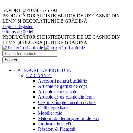
SUPORT: 004 0745 575 793
PRODUCĂTOR ŞI DISTRIBUITOR DE UZ CASNIC DIN
LEMN ŞI DECORAŢIUNI DE GRĂDINĂ.
Login / Register
0
items
/
0.00
lei
PRODUCĂTOR ŞI DISTRIBUITOR DE UZ CASNIC DIN
LEMN ŞI DECORAŢIUNI DE GRĂDINĂ.
Search
CATEGORII DE PRODUSE
UZ CASNIC
Accesorii pentru bucătărie
Articole de gatit si de copt
Articole de uz casnic
Articole de uz casnic din lemn
Coșuri și împletituri din răchită
Cutii depozitare
Mobilier mic
Platouri din lemn și seturi de tavi
Produse din sticlă
Răzători & Planşetă