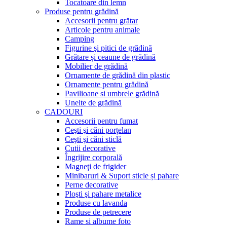
Tocatoare din lemn
Produse pentru grădină
Accesorii pentru grătar
Articole pentru animale
Camping
Figurine şi pitici de grădină
Grătare și ceaune de grădină
Mobilier de grădină
Ornamente de grădină din plastic
Ornamente pentru grădină
Pavilioane si umbrele grădină
Unelte de grădină
CADOURI
Accesorii pentru fumat
Ceşti şi căni porțelan
Ceşti şi căni sticlă
Cutii decorative
Îngrijire corporală
Magneţi de frigider
Minibaruri & Suport sticle și pahare
Perne decorative
Ploşti şi pahare metalice
Produse cu lavanda
Produse de petrecere
Rame si albume foto