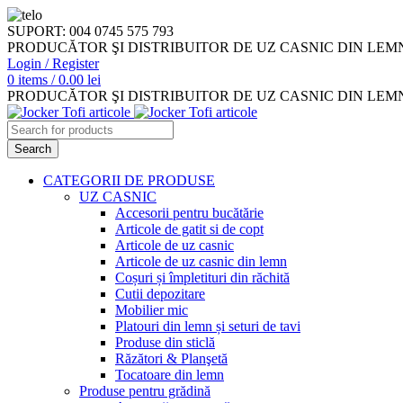
SUPORT: 004 0745 575 793
PRODUCĂTOR ŞI DISTRIBUITOR DE UZ CASNIC DIN LEM
Login / Register
0
items
/
0.00
lei
PRODUCĂTOR ŞI DISTRIBUITOR DE UZ CASNIC DIN LEM
Search
CATEGORII DE PRODUSE
UZ CASNIC
Accesorii pentru bucătărie
Articole de gatit si de copt
Articole de uz casnic
Articole de uz casnic din lemn
Coșuri și împletituri din răchită
Cutii depozitare
Mobilier mic
Platouri din lemn și seturi de tavi
Produse din sticlă
Răzători & Planşetă
Tocatoare din lemn
Produse pentru grădină