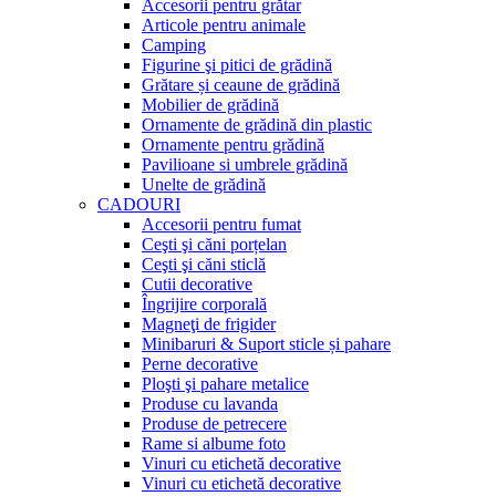
Accesorii pentru grătar
Articole pentru animale
Camping
Figurine şi pitici de grădină
Grătare și ceaune de grădină
Mobilier de grădină
Ornamente de grădină din plastic
Ornamente pentru grădină
Pavilioane si umbrele grădină
Unelte de grădină
CADOURI
Accesorii pentru fumat
Ceşti şi căni porțelan
Ceşti şi căni sticlă
Cutii decorative
Îngrijire corporală
Magneţi de frigider
Minibaruri & Suport sticle și pahare
Perne decorative
Ploşti şi pahare metalice
Produse cu lavanda
Produse de petrecere
Rame si albume foto
Vinuri cu etichetă decorative
Vinuri cu etichetă decorative