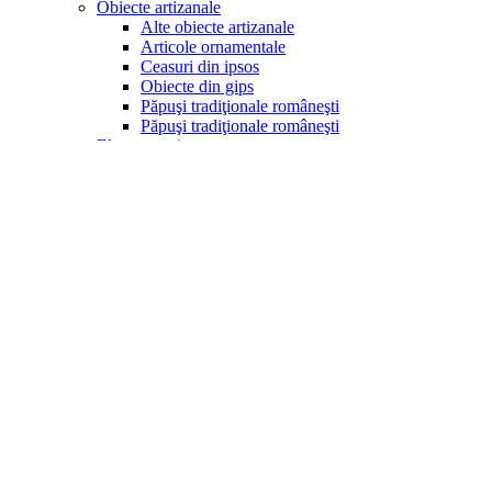
Obiecte artizanale
Alte obiecte artizanale
Articole ornamentale
Ceasuri din ipsos
Obiecte din gips
Păpuşi tradiţionale româneşti
Păpuşi tradiţionale româneşti
Electrocasnice
Aparate popcorn
Aragazuri
Becuri led
Blendere
Cafetiere
Cantare bucătărie
Cuptoare cu microunde
Fierbătoare
Friteuze
Maşini de tocat
Mixere
Prăjitoare pâine
Rasnite
Sandwich-makere
Storcătoare
Ventilatoare si racitoare aer
Produse de sezon