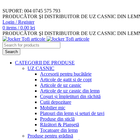
SUPORT: 004 0745 575 793
PRODUCĂTOR ŞI DISTRIBUITOR DE UZ CASNIC DIN LEM
Login / Register
0
items
/
0.00
lei
PRODUCĂTOR ŞI DISTRIBUITOR DE UZ CASNIC DIN LEM
Search
CATEGORII DE PRODUSE
UZ CASNIC
Accesorii pentru bucătărie
Articole de gatit si de copt
Articole de uz casnic
Articole de uz casnic din lemn
Coșuri și împletituri din răchită
Cutii depozitare
Mobilier mic
Platouri din lemn și seturi de tavi
Produse din sticlă
Răzători & Planşetă
Tocatoare din lemn
Produse pentru grădină