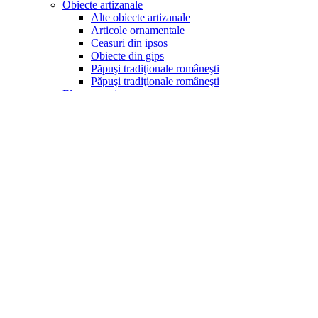
Obiecte artizanale
Alte obiecte artizanale
Articole ornamentale
Ceasuri din ipsos
Obiecte din gips
Păpuşi tradiţionale româneşti
Păpuşi tradiţionale româneşti
Electrocasnice
Aparate popcorn
Aragazuri
Becuri led
Blendere
Cafetiere
Cantare bucătărie
Cuptoare cu microunde
Fierbătoare
Friteuze
Maşini de tocat
Mixere
Prăjitoare pâine
Rasnite
Sandwich-makere
Storcătoare
Ventilatoare si racitoare aer
Produse de sezon