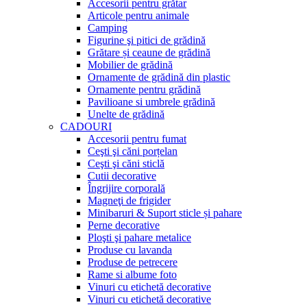
Accesorii pentru grătar
Articole pentru animale
Camping
Figurine şi pitici de grădină
Grătare și ceaune de grădină
Mobilier de grădină
Ornamente de grădină din plastic
Ornamente pentru grădină
Pavilioane si umbrele grădină
Unelte de grădină
CADOURI
Accesorii pentru fumat
Ceşti şi căni porțelan
Ceşti şi căni sticlă
Cutii decorative
Îngrijire corporală
Magneţi de frigider
Minibaruri & Suport sticle și pahare
Perne decorative
Ploşti şi pahare metalice
Produse cu lavanda
Produse de petrecere
Rame si albume foto
Vinuri cu etichetă decorative
Vinuri cu etichetă decorative