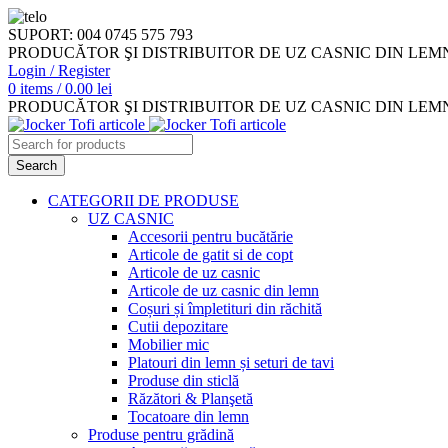
SUPORT: 004 0745 575 793
PRODUCĂTOR ŞI DISTRIBUITOR DE UZ CASNIC DIN LEM
Login / Register
0
items
/
0.00
lei
PRODUCĂTOR ŞI DISTRIBUITOR DE UZ CASNIC DIN LEM
Search
CATEGORII DE PRODUSE
UZ CASNIC
Accesorii pentru bucătărie
Articole de gatit si de copt
Articole de uz casnic
Articole de uz casnic din lemn
Coșuri și împletituri din răchită
Cutii depozitare
Mobilier mic
Platouri din lemn și seturi de tavi
Produse din sticlă
Răzători & Planşetă
Tocatoare din lemn
Produse pentru grădină