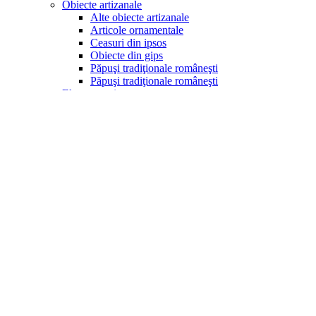
Obiecte artizanale
Alte obiecte artizanale
Articole ornamentale
Ceasuri din ipsos
Obiecte din gips
Păpuşi tradiţionale româneşti
Păpuşi tradiţionale româneşti
Electrocasnice
Aparate popcorn
Aragazuri
Becuri led
Blendere
Cafetiere
Cantare bucătărie
Cuptoare cu microunde
Fierbătoare
Friteuze
Maşini de tocat
Mixere
Prăjitoare pâine
Rasnite
Sandwich-makere
Storcătoare
Ventilatoare si racitoare aer
Produse de sezon