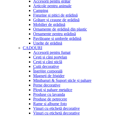
Accesorii pentru grătar
Articole pentru animale
Camping
Figurine şi pitici de grădină
Grătare și ceaune de grădină
Mobilier de grădină
Ornamente de grădină din plastic
Ornamente pentru grădină
Pavilioane si umbrele grădină
Unelte de grădină
CADOURI
Accesorii pentru fumat
Ceşti şi căni porțelan
Ceşti şi căni sticlă
Cutii decorative
Îngrijire corporală
Magneţi de frigider
Minibaruri & Suport sticle și pahare
Perne decorative
Ploşti şi pahare metalice
Produse cu lavanda
Produse de petrecere
Rame si albume foto
Vinuri cu etichetă decorative
Vinuri cu etichetă decorative